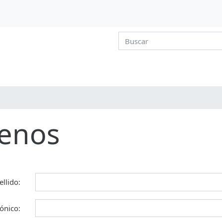
tenos
llido:
rónico: