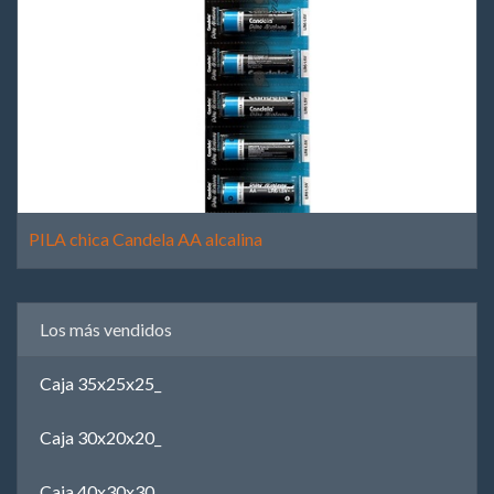
PILA chica Candela AA alcalina
Los más vendidos
Caja 35x25x25_
Caja 30x20x20_
Caja 40x30x30_